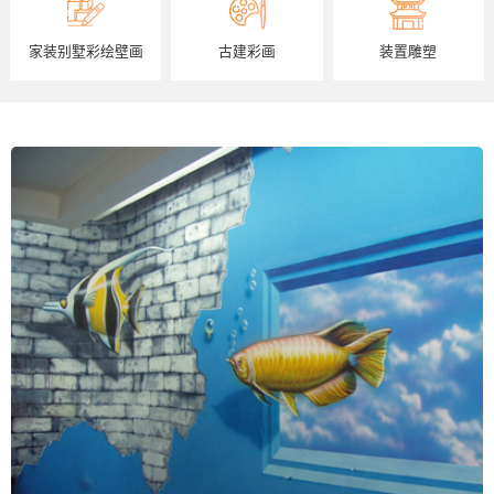
家装别墅彩绘壁画
古建彩画
装置雕塑